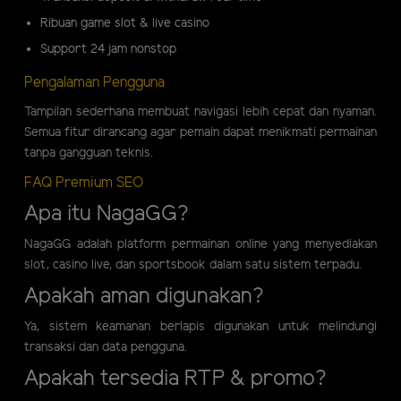
Ribuan game slot & live casino
Support 24 jam nonstop
Pengalaman Pengguna
Tampilan sederhana membuat navigasi lebih cepat dan nyaman.
Semua fitur dirancang agar pemain dapat menikmati permainan
tanpa gangguan teknis.
FAQ Premium SEO
Apa itu NagaGG?
NagaGG adalah platform permainan online yang menyediakan
slot, casino live, dan sportsbook dalam satu sistem terpadu.
Apakah aman digunakan?
Ya, sistem keamanan berlapis digunakan untuk melindungi
transaksi dan data pengguna.
Apakah tersedia RTP & promo?