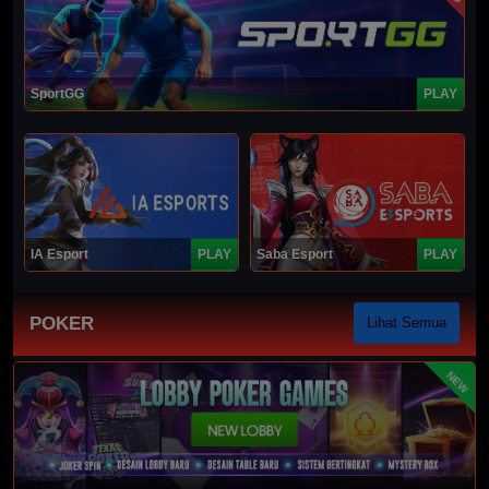
SportGG
PLAY
IA Esport
PLAY
Saba Esport
PLAY
POKER
Lihat Semua
NEW