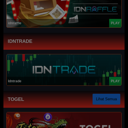
idnraffle
PLAY
IDNTRADE
Idntrade
PLAY
TOGEL
Lihat Semua