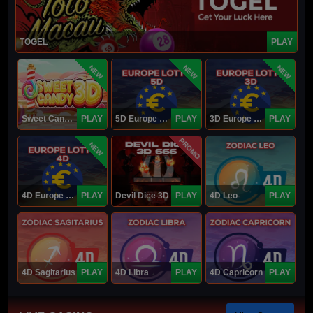
TOGEL
PLAY
NEW
NEW
NEW
Sweet Candy 3D
PLAY
5D Europe Lotto
PLAY
3D Europe Lotto
PLAY
PROMO
NEW
4D Europe Lotto
PLAY
Devil Dice 3D
PLAY
4D Leo
PLAY
4D Sagitarius
PLAY
4D Libra
PLAY
4D Capricorn
PLAY