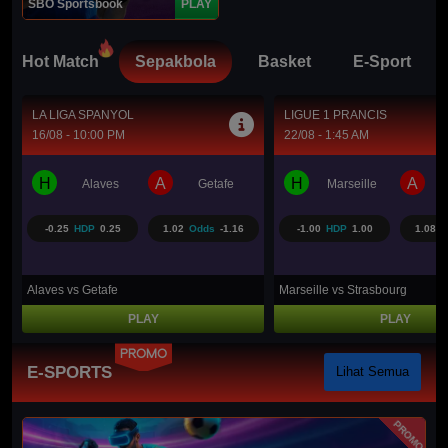
SBO Sportsbook
PLAY
Hot Match
Sepakbola
Basket
E-Sport
LIGUE 1 PRANCIS
LIGA UTAMA INGGRIS
22/08 - 1:45 AM
22/08 - 3:00 AM
H
A
H
A
Marseille
Strasbourg
Arsenal
Co
-1.00
HDP
1.00
1.08
Odds
-1.26
-2.00
HDP
2.00
-1.02
Marseille vs Strasbourg
Arsenal vs Coventry Ci...
PLAY
PLAY
PROMO
E-SPORTS
Lihat Semua
PROMO