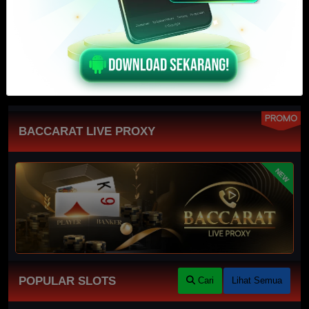
SLOT
PROMO
BACCARAT LIVE PROXY
NEW
POPULAR SLOTS
Cari
Lihat Semua