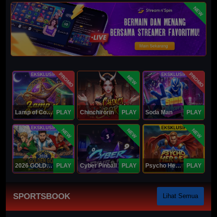
NEW
PROMO
PROMO
NEW
Lamp of Cornucopia
PLAY
Chinchirorin
PLAY
Soda Man
PLAY
NEW
NEW
NEW
2026 GOLDEN GOAL RUSH
PLAY
Cyber Pinball
PLAY
Psycho Heroes
PLAY
SPORTSBOOK
Lihat Semua