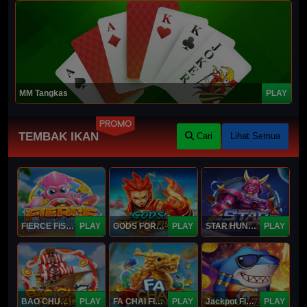
MM Tangkas
PLAY
PROMO
TEMBAK IKAN
Cari
Lihat Semua
FIERCE FISHING
PLAY
GODS FORTUNE FISHING
PLAY
STAR HUNTER
PLAY
BAO CHUAN FISHING
PLAY
FA CHAI FISHING
PLAY
Jackpot Fishing Jili
PLAY