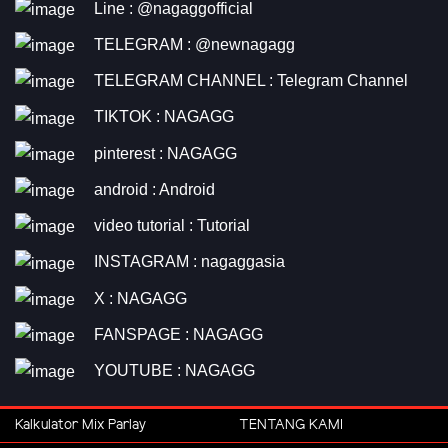
Line : @nagaggofficial
TELEGRAM : @newnagagg
TELEGRAM CHANNEL : Telegram Channel
TIKTOK : NAGAGG
pinterest : NAGAGG
android : Android
video tutorial : Tutorial
INSTAGRAM : nagaggasia
X : NAGAGG
FANSPAGE : NAGAGG
YOUTUBE : NAGAGG
Kalkulator Mix Parlay
TENTANG KAMI