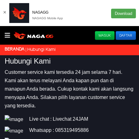
×
NAGAGG
Download
NAGAGG Mobile App
MASUK
DAFTAR
BERANDA
Hubungi Kami
Hubungi Kami
Customer service kami tersedia 24 jam selama 7 hari.
Kami akan terus melayani Anda kapan pun dan di
manapun Anda berada. Cukup kontak kami akan langsung
menyapa Anda. Silakan pilih layanan customer service
yang tersedia.
Live chat : Livechat 24JAM
Whatsapp : 085319495886