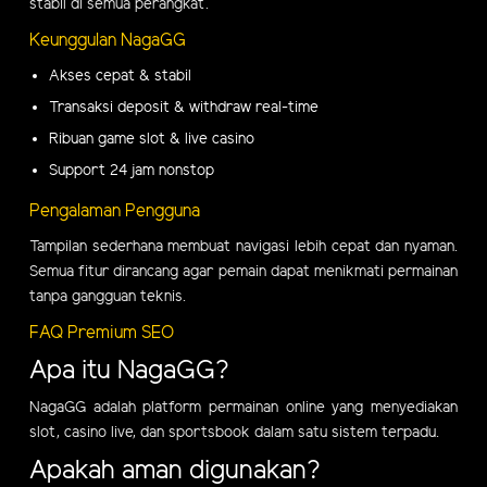
stabil di semua perangkat.
Keunggulan NagaGG
Akses cepat & stabil
Transaksi deposit & withdraw real-time
Ribuan game slot & live casino
Support 24 jam nonstop
Pengalaman Pengguna
Tampilan sederhana membuat navigasi lebih cepat dan nyaman.
Semua fitur dirancang agar pemain dapat menikmati permainan
tanpa gangguan teknis.
FAQ Premium SEO
Apa itu NagaGG?
NagaGG adalah platform permainan online yang menyediakan
slot, casino live, dan sportsbook dalam satu sistem terpadu.
Apakah aman digunakan?