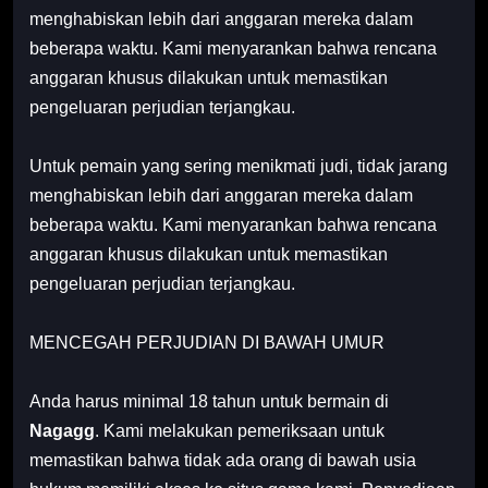
menghabiskan lebih dari anggaran mereka dalam
beberapa waktu. Kami menyarankan bahwa rencana
anggaran khusus dilakukan untuk memastikan
pengeluaran perjudian terjangkau.
Untuk pemain yang sering menikmati judi, tidak jarang
menghabiskan lebih dari anggaran mereka dalam
beberapa waktu. Kami menyarankan bahwa rencana
anggaran khusus dilakukan untuk memastikan
pengeluaran perjudian terjangkau.
MENCEGAH PERJUDIAN DI BAWAH UMUR
Anda harus minimal 18 tahun untuk bermain di
Nagagg
. Kami melakukan pemeriksaan untuk
memastikan bahwa tidak ada orang di bawah usia